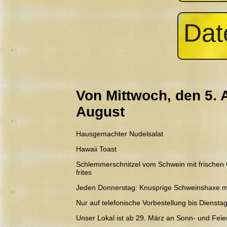
Dat
Von Mittwoch, den 5. 
August
Hausgemachter Nudelsalat
Hawaii Toast
Schlemmerschnitzel vom Schwein mit frische
frites
Jeden Donnerstag: Knusprige Schweinshaxe mit
Nur auf telefonische Vorbestellung bis Diensta
Unser Lokal ist ab 29. März an Sonn- und Fei